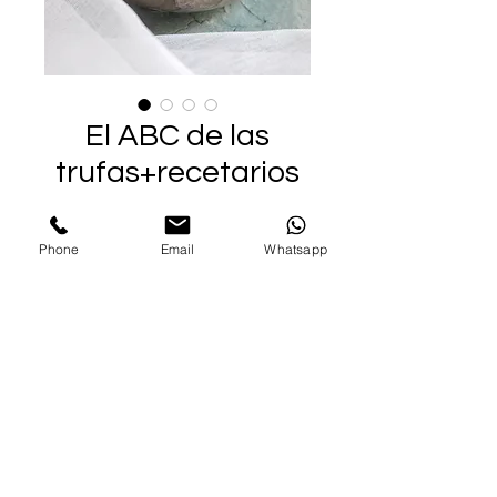
El ABC de las
trufas+recetarios
Precio
140,00 €
Phone
Email
Whatsapp
Agregar al carrito
Este es un curso diseñado
para apasionados del mundo
del chocolate, que tengan
conocimientos mínimos de
chocolatería,
no necesitas ser un experto.
Es un curso en donde